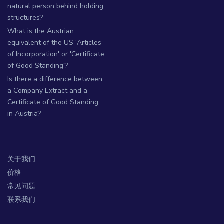
natural person behind holding
structures?
What is the Austrian
equivalent of the US 'Articles
of Incorporation' or 'Certificate
of Good Standing'?
Is there a difference between
a Company Extract and a
Certificate of Good Standing
in Austria?
关于我们
价格
常见问题
联系我们