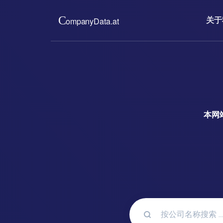
关于
关于我们
价格
我们为您提供奥地利贸易登
只需支付低廉
件。完整、最新、无官僚作
新的公司信息
实施的会员制
read more ...
read m
本网