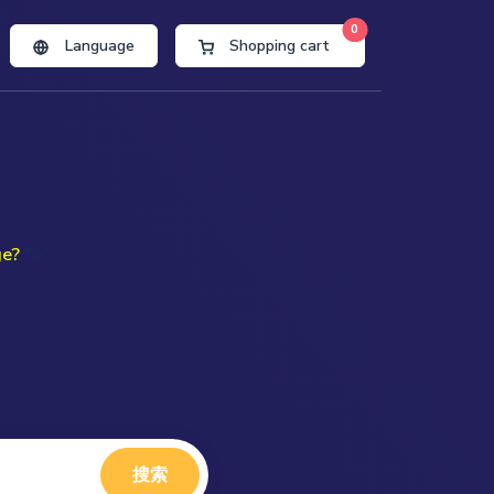
0
Language
Shopping cart
ge?
">
搜索