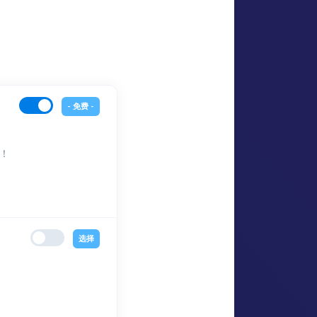
- 免费 -
！
选择