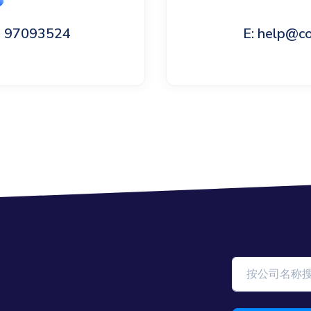
60 97093524
E: help@c