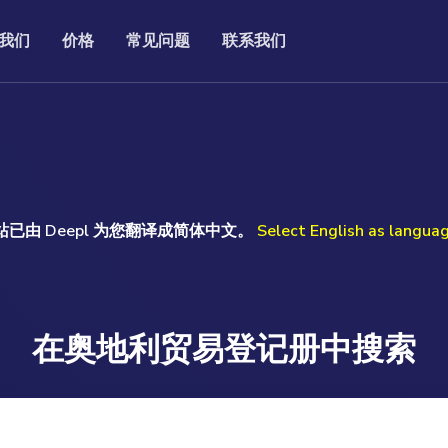
我们
价格
常见问题
联系我们
常见问题
联系我们
记处的官方公司打印
我们的常见问题（FAQ）包含一系列有关特定主
的固定价格，您就能获得完整、最
If you have a question or prefer to speak to me
风。
题的问题和答案。
。这为您节省了费时的调查和难以
personally, I will be happy to help you.
。
Uwe Günther
read more ...
ore ...
站已由 Deepl 为您翻译成简体中文。
Select English as langua
Monday to Friday 09.00am-17.00pm (GMT)
T: +49 (0) 160 97093524
E: help@companydata.at
read more ...
在奥地利贸易登记册中搜索