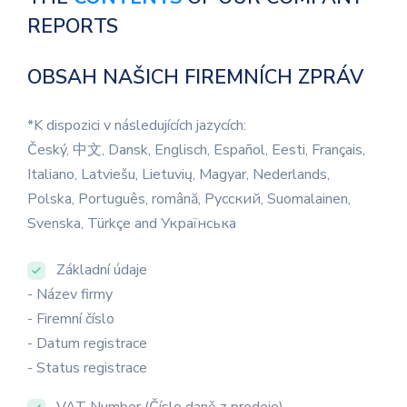
REPORTS
OBSAH NAŠICH FIREMNÍCH ZPRÁV
*K dispozici v následujících jazycích:
Český, 中文, Dansk, Englisch, Español, Eesti, Français,
Italiano, Latviešu, Lietuvių, Magyar, Nederlands,
Polska, Português, română, Русский, Suomalainen,
Svenska, Türkçe and Українська
Základní údaje
- Název firmy
- Firemní číslo
- Datum registrace
- Status registrace
VAT Number (Číslo daně z prodeje)