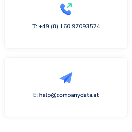
T: +49 (0) 160 97093524
E: help@companydata.at