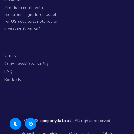
Are documents with
electronic signatures usable
for US solicitors, notaries or
investment banks?
O nás
Ceny obvyklé za služby
FAQ
Kontakty
© 2026
companydata.at
. All rights reserved
Pravidla a podmínky
Ochrana dat
Otisk