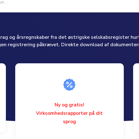
g og årsregnskaber fra det østrigske selskabsregister hurt
gen registrering påkrævet. Direkte download af dokumenter
Ny og gratis!
Virksomhedsrapporter på dit
sprog