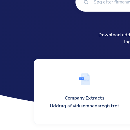
Download uddra
In
P
D
F
Company Extracts
Uddrag af virksomhedsregistret