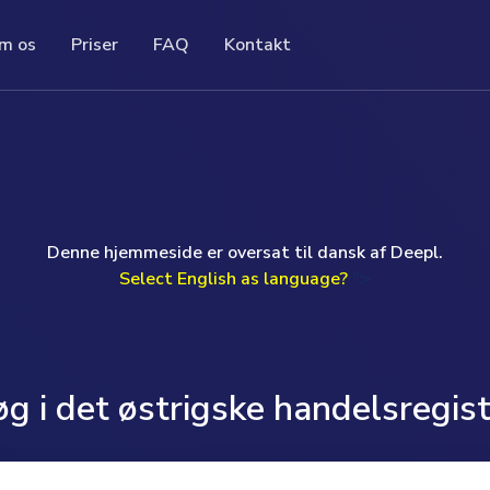
m os
Priser
FAQ
Kontakt
FAQ
Kontakt
ores ofte stillede spørgsmål (FAQ) indeholder
elle
st pris får du komplette,
If you have a question or prefer to speak to me
n liste med spørgsmål og svar om et bestemt
 det østrigske
irksomhedsoplysninger. Det
personally, I will be happy to help you.
mne.
 opdateret,
or tidskrævende research og
Uwe Günther
, der er svære at implementere.
read more ...
Denne hjemmeside er oversat til dansk af Deepl.
Monday to Friday 09.00am-17.00pm (GMT)
more ...
Select English as language?
">
T: +49 (0) 160 97093524
E: help@companydata.at
read more ...
g i det østrigske handelsregis