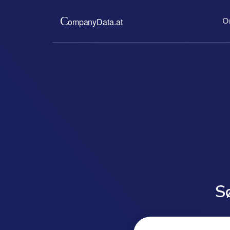
O
Om os
Priser
V
Vi forsyner dig med offici
For en lav fa
e
virksomhedsudskrifter fra
opdaterede v
e
handelsregister. Komplet,
sparer dig f
ubureaukratisk.
medlemskaber
read more ...
read 
Sø