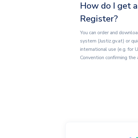
How do I get a
Register?
You can order and download 
system (Justiz.gv.at) or qu
international use (e.g. for
Convention confirming the a