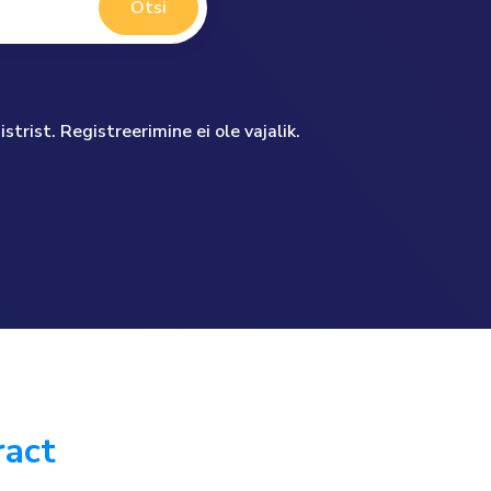
Otsi
trist. Registreerimine ei ole vajalik.
ract