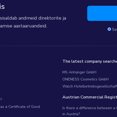
is
s sisaldab andmeid direktorite ja
damise aastaaruandeid.
Se
The latest company searche
MS Anhänger GmbH
ONENESS Cosmetics GmbH
Walch Hotelbetriebsgesellschaft
Austrian Commercial Regist
?
as a Certificate of Good
Is there a difference between a
in Austria?