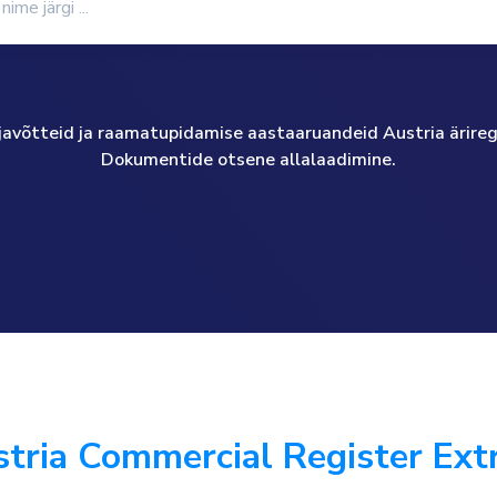
väljavõtteid ja raamatupidamise aastaaruandeid Austria äriregis
Dokumentide otsene allalaadimine.
stria Commercial Register Ext