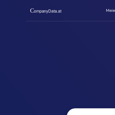
Meie
Meie kohta
Hinn
Pakume teile Austria ärire
Madala fik
väljatrükke. Täielik, ajako
ajakohast
bürokraatiavaba.
teid aegan
rakendata
read more ...
re