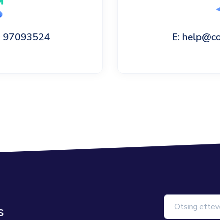
60 97093524
E: help@c
s