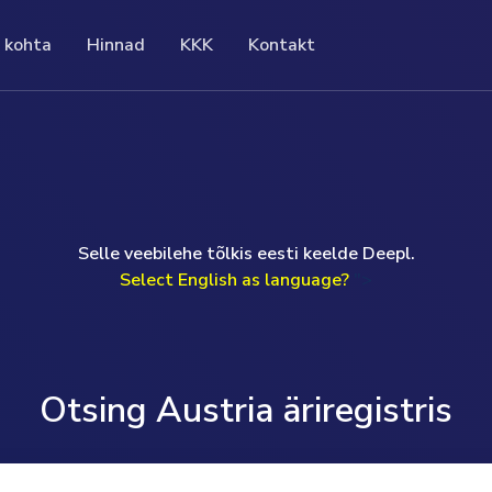
 kohta
Hinnad
KKK
Kontakt
KKK
ad
Kontakt
gistri ametlikke
Meie korduma kippuvad küsimused (KKK)
seeritud hinna eest saate täielikku ja
If you have a question or prefer to speak to me
hane,
sisaldavad loetelu konkreetset teemat
 teavet ettevõtte kohta. See säästab
personally, I will be happy to help you.
puudutavatest küsimustest ja vastustest.
õudvatelt uuringutelt ja raskesti
Uwe Günther
vatelt liikmemaksudelt.
read more ...
Selle veebilehe tõlkis eesti keelde Deepl.
Monday to Friday 09.00am-17.00pm (GMT)
ad more ...
Select English as language?
">
T: +49 (0) 160 97093524
E: help@companydata.at
read more ...
Otsing Austria äriregistris