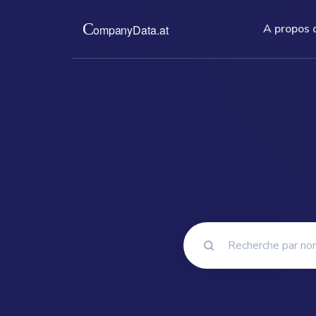
A propos 
A propos de nou
Prix
Nous vous fournissons des ex
Pour un pr
du registre du commerce, d
d'entrepri
et d'autres documents d'ent
directemen
d'Autriche.
du commerc
read more ...
rea