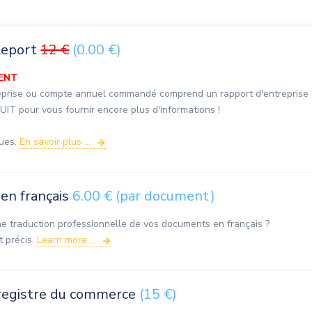
Report
12 €
(0.00 €)
MENT
reprise ou compte annuel commandé comprend un rapport d'entreprise
T pour vous fournir encore plus d'informations !
gues.
En savoir plus ...
 en français
6.00 € (par document)
e traduction professionnelle de vos documents en français ?
 précis.
Learn more ...
 registre du commerce
(15 €)