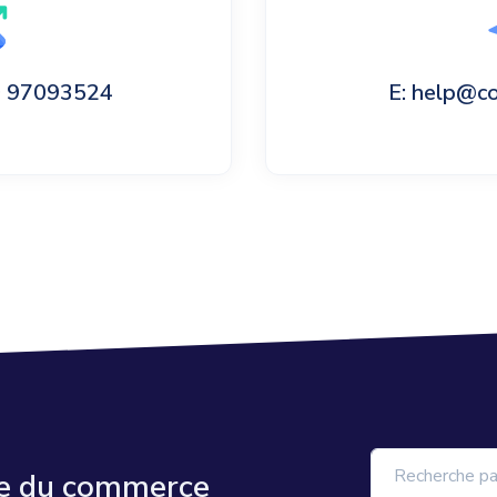
60 97093524
E: help@c
re du commerce