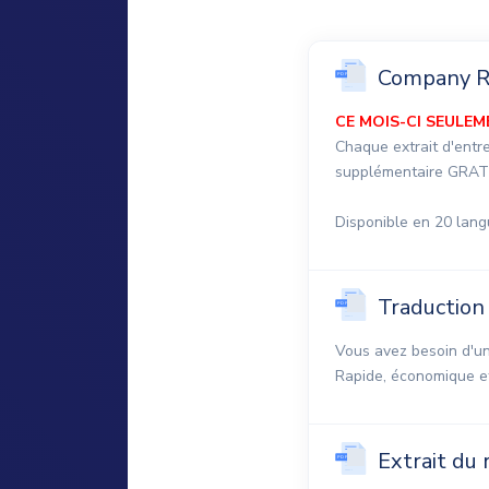
Company 
CE MOIS-CI SEULE
Chaque extrait d'ent
supplémentaire GRATUI
Disponible en 20 lan
Traduction
Vous avez besoin d'un
Rapide, économique et
Extrait du