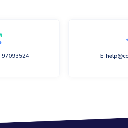
60 97093524
E: help@c