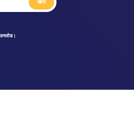
खोज
 डाउनलोड।