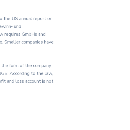
o the US annual report or
Gewinn- und
law requires GmbHs and
le. Smaller companies have
s the form of the company,
UGB. According to the law,
it and loss account is not