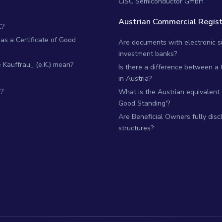
CISC Semiconductor GmbH
Austrian Commercial Regist
C?
as a Certificate of Good
Are documents with electronic si
investment banks?
Kauffrau_ (e.K.) mean?
Is there a difference between a
in Austria?
?
What is the Austrian equivalent of
Good Standing'?
Are Beneficial Owners fully dis
structures?