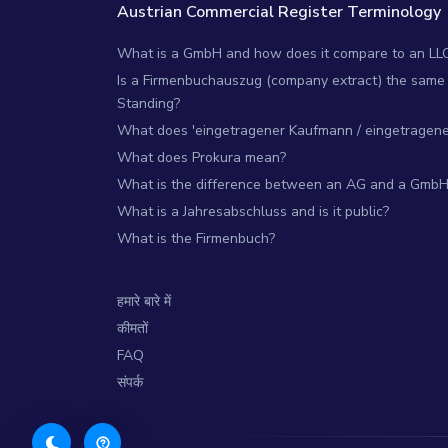
Austrian Commercial Register Terminology
What is a GmbH and how does it compare to an LL
Is a Firmenbuchauszug (company extract) the same 
Standing?
What does 'eingetragener Kaufmann / eingetragene 
What does Prokura mean?
What is the difference between an AG and a GmbH
What is a Jahresabschluss and is it public?
What is the Firmenbuch?
हमारे बारे में
कीमतों
FAQ
संपर्क