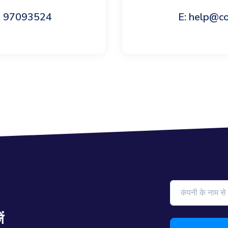
60 97093524
E: help@c
ं