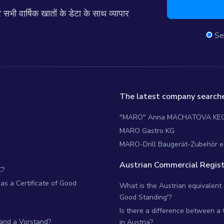
 वार्षिक खातों के डेटा के साथ व्यापार
Se
The latest company searche
"MARO" Anna MACHATOVA KE
MARO Gastro KG
MARO-Drill Baugerät-Zubehör e
Austrian Commercial Regist
C?
as a Certificate of Good
What is the Austrian equivalent of
Good Standing'?
Is there a difference between a
 and a Vorstand?
in Austria?