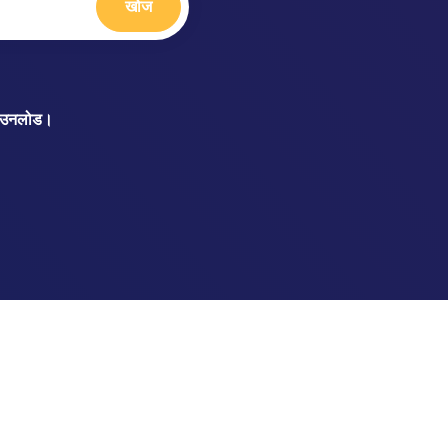
खोज
 डाउनलोड।