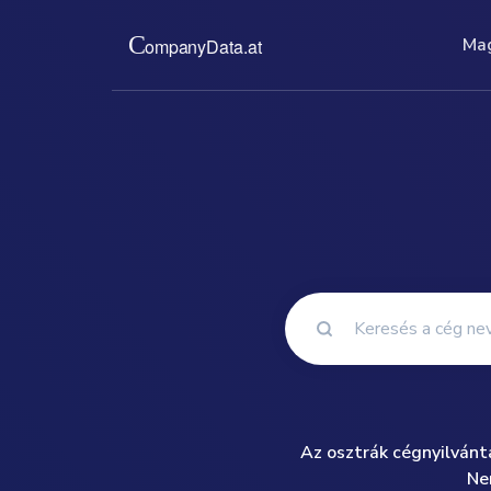
Ma
Magunkról
Árak
A cégnyilvántartás eredet
Rögzített 
pénzügyi kimutatásait és
vállalati 
dokumentumokat nyújtun
osztrák ke
adatbázisá
read more ...
rea
Az osztrák cégnyilvánt
Ne