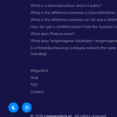
What is a Jahresabschluss and is it public?
What is the difference between a Geschäftsführer
What is the difference between an AG and a GmbH
How do I get a certified extract from the Austrian 
What does Prokura mean?
What does 'eingetragener Kaufmann / eingetragene 
Is a Firmenbuchauszug (company extract) the same 
Standing?
Magunkról
Árak
FAQ
Contact
© 2026
companydata.at
. All rights reserved