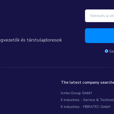
égvezetők és társtulajdonosok
Se
The latest company searche
Icotec.Group GmbH
K industries - Service & Techno
K industries - FIBRATEC GmbH