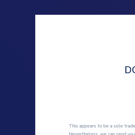
D
This appears to be a sole trader
Nevertheless, we can send you 