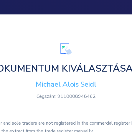
OKUMENTUM KIVÁLASZTÁSA
Michael Alois Seidl
Cégszám: 9110008948462
 and sole traders are not registered in the commercial register b
the extract from the trade register manually.