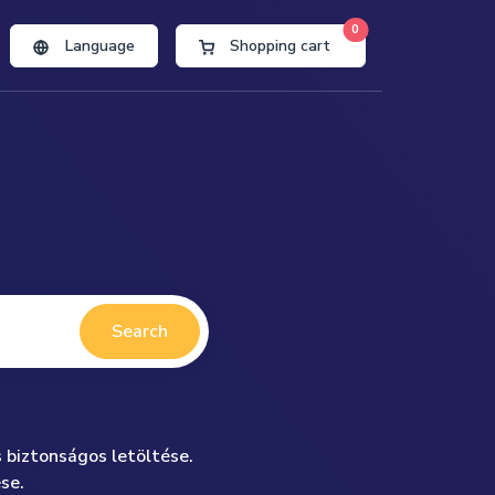
0
Language
Shopping cart
Search
 biztonságos letöltése.
se.