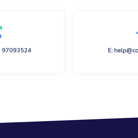
60 97093524
E: help@c