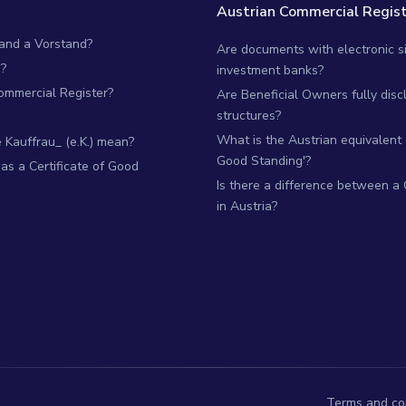
Austrian Commercial Regist
 and a Vorstand?
Are documents with electronic si
?
investment banks?
Commercial Register?
Are Beneficial Owners fully dis
structures?
What is the Austrian equivalent of
Kauffrau_ (e.K.) mean?
Good Standing'?
as a Certificate of Good
Is there a difference between a
in Austria?
Terms and co