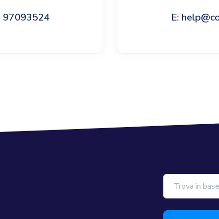
60 97093524
E: help@c