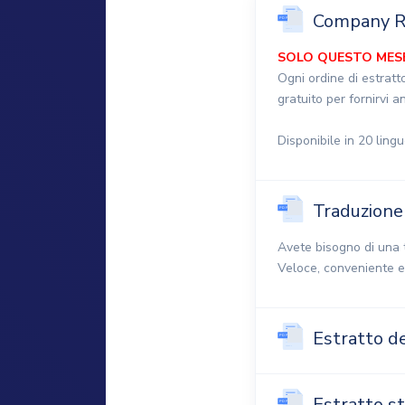
Company 
SOLO QUESTO MES
Ogni ordine di estratt
gratuito per fornirvi a
Disponibile in 20 ling
Traduzione 
Avete bisogno di una t
Veloce, conveniente e
Estratto d
Estratto st