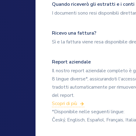
Quando riceverò gli estratti e i cont
I documenti sono resi disponibili diret
Ricevo una fattura?
Sì e la fattura viene resa disponibile 
Report aziendale
Il nostro report aziendale completo è gra
8 lingue diverse*, assicurandoti l'accesso
tradotti automaticamente per rimuovere q
del report.
Scopri di più
*Disponibile nelle seguenti lingue:
Český, Englisch, Español, Français, Ita