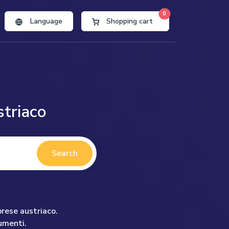
0
Language
Shopping cart
striaco
Search
prese austriaco.
umenti.