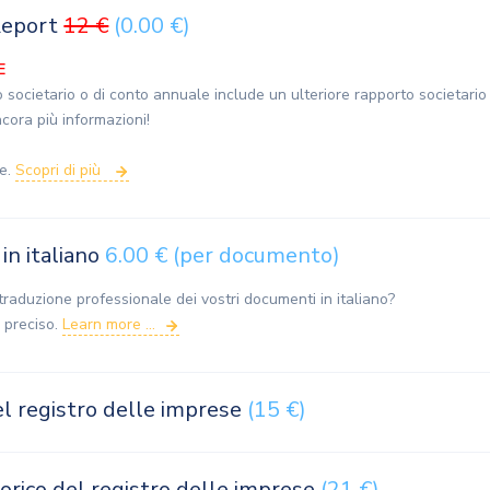
Report
12 €
(0.00 €)
E
o societario o di conto annuale include un ulteriore rapporto societario
ncora più informazioni!
ue.
Scopri di più
in italiano
6.00 € (per documento)
raduzione professionale dei vostri documenti in italiano?
 preciso.
Learn more ...
el registro delle imprese
(15 €)
orico del registro delle imprese
(21 €)