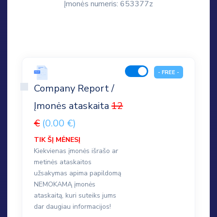
Įmonės numeris: 653377z
- FREE -
Company Report /
Įmonės ataskaita
12
€
(0.00 €)
TIK ŠĮ MĖNESĮ
Kiekvienas įmonės išrašo ar
metinės ataskaitos
užsakymas apima papildomą
NEMOKAMĄ įmonės
ataskaitą, kuri suteiks jums
dar daugiau informacijos!