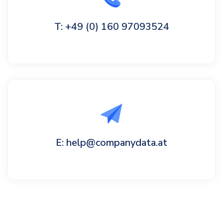
T: +49 (0) 160 97093524
E: help@companydata.at