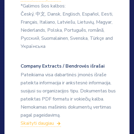
*Galimos šios kalbos:
Český, 中文, Dansk, Englisch, Español, Eesti,
Français, Italiano, Latviešu, Lietuvių, Magyar,
Nederlands, Polska, Português, română,
Русский, Suomalainen, Svenska, Türkçe and
Українська
Company Extracts / Bendrovės išrašai
Pateikiama visa dabartinės įmonės išraše
pateikta informacija ir ankstesnė informacija,
susijusi su organizacijos tipu. Dokumentas bus
pateiktas PDF formatu ir vokiečių kalba.
Nemokamas mašininis dokumentų vertimas
pagal pageidavimą.
Skaityti daugiau