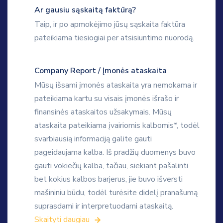
Ar gausiu sąskaitą faktūrą?
Taip, ir po apmokėjimo jūsų sąskaita faktūra
pateikiama tiesiogiai per atsisiuntimo nuorodą.
Company Report / Įmonės ataskaita
Mūsų išsami įmonės ataskaita yra nemokama ir
pateikiama kartu su visais įmonės išrašo ir
finansinės ataskaitos užsakymais. Mūsų
ataskaita pateikiama įvairiomis kalbomis*, todėl
svarbiausią informaciją galite gauti
pageidaujama kalba. Iš pradžių duomenys buvo
gauti vokiečių kalba, tačiau, siekiant pašalinti
bet kokius kalbos barjerus, jie buvo išversti
mašininiu būdu, todėl turėsite didelį pranašumą
suprasdami ir interpretuodami ataskaitą.
Skaityti daugiau