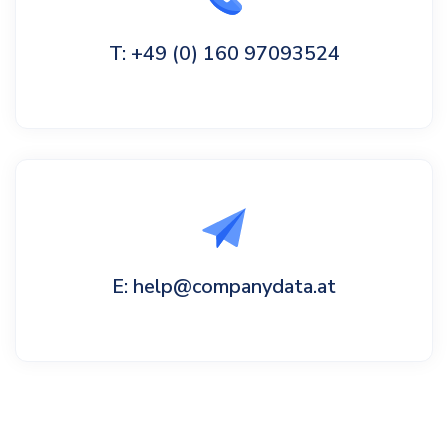
T: +49 (0) 160 97093524
E: help@companydata.at