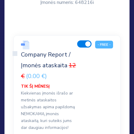
Įmonės numeris: 648216i
- FREE -
Company Report /
Įmonės ataskaita
12
€
(0.00 €)
TIK ŠĮ MĖNESĮ
Kiekvienas įmonės išrašo ar
metinės ataskaitos
užsakymas apima papildomą
NEMOKAMĄ įmonės
ataskaitą, kuri suteiks jums
dar daugiau informacijos!