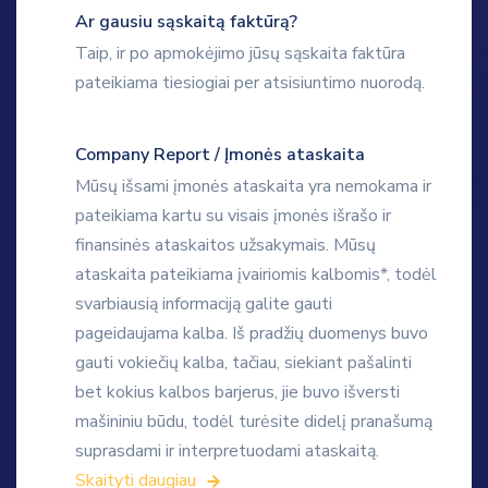
Ar gausiu sąskaitą faktūrą?
Taip, ir po apmokėjimo jūsų sąskaita faktūra
pateikiama tiesiogiai per atsisiuntimo nuorodą.
Company Report / Įmonės ataskaita
Mūsų išsami įmonės ataskaita yra nemokama ir
pateikiama kartu su visais įmonės išrašo ir
finansinės ataskaitos užsakymais. Mūsų
ataskaita pateikiama įvairiomis kalbomis*, todėl
svarbiausią informaciją galite gauti
pageidaujama kalba. Iš pradžių duomenys buvo
gauti vokiečių kalba, tačiau, siekiant pašalinti
bet kokius kalbos barjerus, jie buvo išversti
mašininiu būdu, todėl turėsite didelį pranašumą
suprasdami ir interpretuodami ataskaitą.
Skaityti daugiau