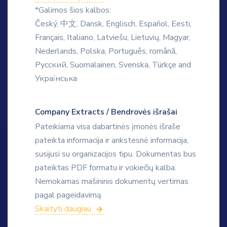
*Galimos šios kalbos:
Český, 中文, Dansk, Englisch, Español, Eesti,
Français, Italiano, Latviešu, Lietuvių, Magyar,
Nederlands, Polska, Português, română,
Русский, Suomalainen, Svenska, Türkçe and
Українська
Company Extracts / Bendrovės išrašai
Pateikiama visa dabartinės įmonės išraše
pateikta informacija ir ankstesnė informacija,
susijusi su organizacijos tipu. Dokumentas bus
pateiktas PDF formatu ir vokiečių kalba.
Nemokamas mašininis dokumentų vertimas
pagal pageidavimą.
Skaityti daugiau