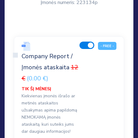
Įmonės numeris: 223134p
- FREE -
Company Report /
Įmonės ataskaita
12
€
(0.00 €)
TIK ŠĮ MĖNESĮ
Kiekvienas įmonės išrašo ar
metinės ataskaitos
užsakymas apima papildomą
NEMOKAMĄ įmonės
ataskaitą, kuri suteiks jums
dar daugiau informacijos!