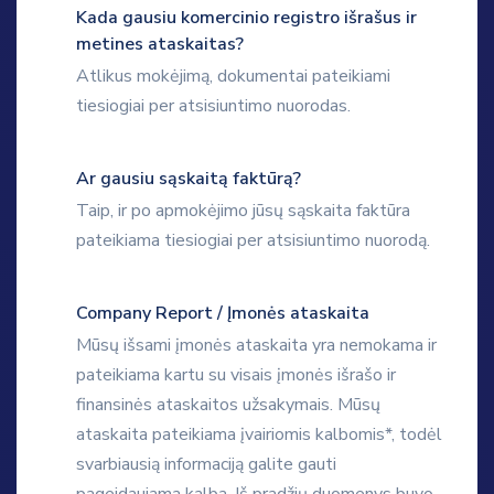
Kada gausiu komercinio registro išrašus ir
metines ataskaitas?
Atlikus mokėjimą, dokumentai pateikiami
tiesiogiai per atsisiuntimo nuorodas.
Ar gausiu sąskaitą faktūrą?
Taip, ir po apmokėjimo jūsų sąskaita faktūra
pateikiama tiesiogiai per atsisiuntimo nuorodą.
Company Report / Įmonės ataskaita
Mūsų išsami įmonės ataskaita yra nemokama ir
pateikiama kartu su visais įmonės išrašo ir
finansinės ataskaitos užsakymais. Mūsų
ataskaita pateikiama įvairiomis kalbomis*, todėl
svarbiausią informaciją galite gauti
pageidaujama kalba. Iš pradžių duomenys buvo