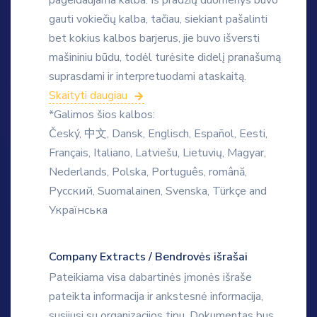
gauti vokiečių kalba, tačiau, siekiant pašalinti
bet kokius kalbos barjerus, jie buvo išversti
mašininiu būdu, todėl turėsite didelį pranašumą
suprasdami ir interpretuodami ataskaitą.
Skaityti daugiau
*Galimos šios kalbos:
Český, 中文, Dansk, Englisch, Español, Eesti,
Français, Italiano, Latviešu, Lietuvių, Magyar,
Nederlands, Polska, Português, română,
Русский, Suomalainen, Svenska, Türkçe and
Українська
Company Extracts / Bendrovės išrašai
Pateikiama visa dabartinės įmonės išraše
pateikta informacija ir ankstesnė informacija,
susijusi su organizacijos tipu. Dokumentas bus