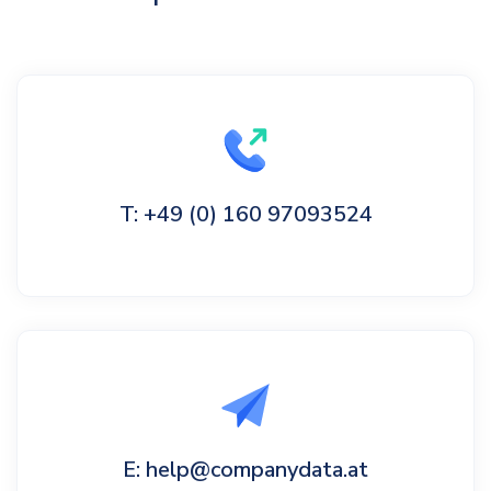
T: +49 (0) 160 97093524
E: help@companydata.at