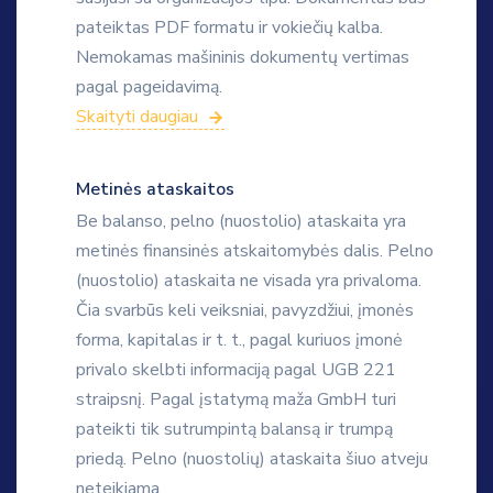
pateiktas PDF formatu ir vokiečių kalba.
Nemokamas mašininis dokumentų vertimas
pagal pageidavimą.
Skaityti daugiau
Metinės ataskaitos
Be balanso, pelno (nuostolio) ataskaita yra
metinės finansinės atskaitomybės dalis. Pelno
(nuostolio) ataskaita ne visada yra privaloma.
Čia svarbūs keli veiksniai, pavyzdžiui, įmonės
forma, kapitalas ir t. t., pagal kuriuos įmonė
privalo skelbti informaciją pagal UGB 221
straipsnį. Pagal įstatymą maža GmbH turi
pateikti tik sutrumpintą balansą ir trumpą
priedą. Pelno (nuostolių) ataskaita šiuo atveju
neteikiama.