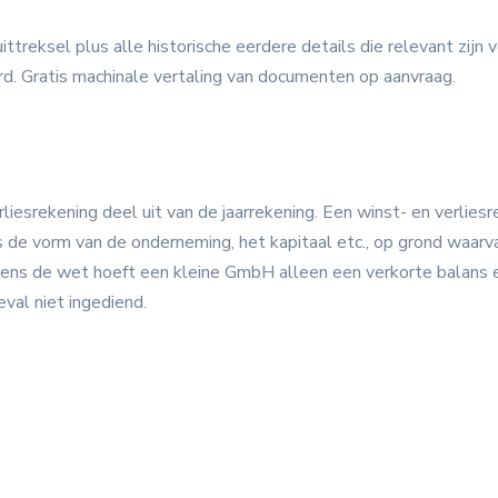
fsuittreksel plus alle historische eerdere details die relevant zi
rd. Gratis machinale vertaling van documenten op aanvraag.
esrekening deel uit van de jaarrekening. Een winst- en verliesreke
 de vorm van de onderneming, het kapitaal etc., op grond waarva
ns de wet hoeft een kleine GmbH alleen een verkorte balans en
eval niet ingediend.