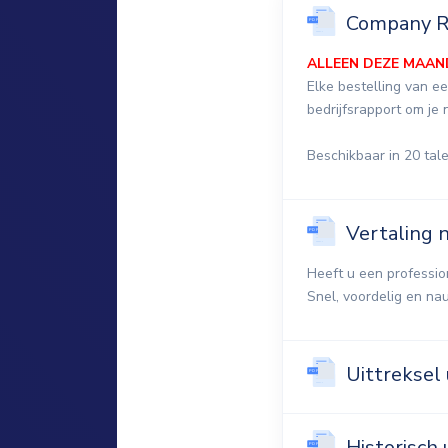
Company 
ALLEEN DEZE MAAN
Elke bestelling van ee
bedrijfsrapport om je 
Beschikbaar in 20 tal
Vertaling 
Heeft u een professi
Snel, voordelig en na
Uittreksel
Historisch 