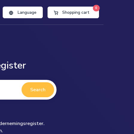
0
Language
Shopping cart
gister
Search
ndernemingsregister.
n.