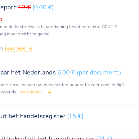
Report
12 €
(0.00 €)
D
n bedrijfsuittreksel of jaarrekening bevat een extra GRATIS
nog meer inzicht te geven!
en.
Lees meer
naar het Nederlands
6.00 € (per document)
onele vertaling van uw documenten naar het Nederlands nodig?
uwkeurig.
Learn more ...
 uit het handelsregister
(15 €)
uittreksel uit het handelsregister
(21 €)