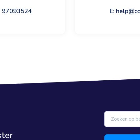
60 97093524
E: help@c
ster