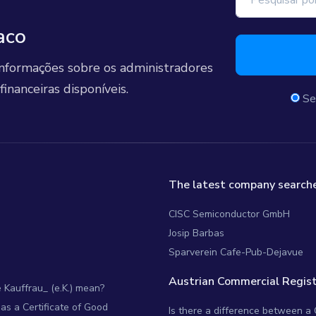
aco
 informações sobre os administradores
inanceiras disponíveis.
Se
The latest company searche
CISC Semiconductor GmbH
Josip Barbas
Sparverein Cafe-Pub-Dejavue
Austrian Commercial Regist
Kauffrau_ (e.K.) mean?
as a Certificate of Good
Is there a difference between a