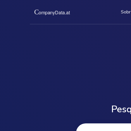
Sobr
Sobre nós
Preços
Fornecemos extractos origi
Por um preç
comercial austríaco, demo
completos 
anuais e outros document
diretament
Áustria.
Comercial a
read more ...
read
Pesq