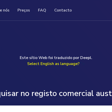
e nós
Preços
FAQ
Contacto
FAQ
Contacto
As nossas perguntas frequentes (FAQ) contêm
nais do registo
o fixo, recebe documentos originais
Se tiver alguma pergunta ou preferir falar
uma lista de perguntas e respostas sobre um
nstrações financeiras
e actualizados da empresa
comigo pessoalmente, terei todo o gosto em
tema específico.
os de empresas da
e da base de dados do Registo
ajudá-lo.
ustríaco.
Uwe Günther
read more ...
Este sítio Web foi traduzido por Deepl.
 more ...
Select English as language?
">
Segunda-feira a sexta-feira 09.00-17.00 (GMT)
T: +49 (0) 160 97093524
E: help@companydata.at
read more ...
uisar no registo comercial aust