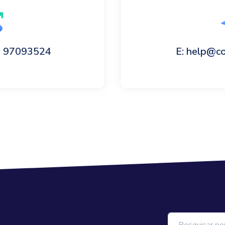
60 97093524
E: help@c