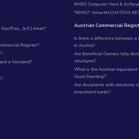
MARO Computer Hard & Softwa
"MARO" Anna MACHATOVA KE
Austrian Commercial Regist
Kauffrau_ (e.K.) mean?
Is there a difference between a
Commercial Register?
in Austria?
?
Are Beneficial Owners fully dis
structures?
 and a Vorstand?
What is the Austrian equivalent of
Good Standing'?
C?
Are documents with electronic si
investment banks?