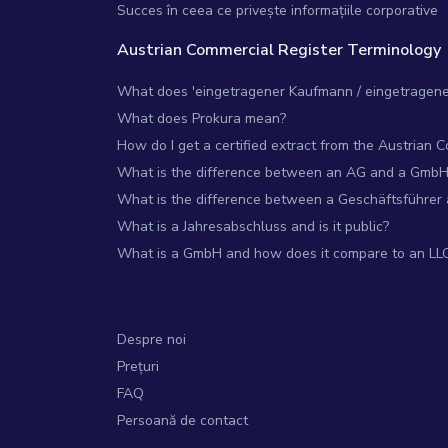
Succes în ceea ce privește informațiile corporative
Austrian Commercial Register Terminology
What does 'eingetragener Kaufmann / eingetragene 
What does Prokura mean?
How do I get a certified extract from the Austrian 
What is the difference between an AG and a GmbH
What is the difference between a Geschäftsführer
What is a Jahresabschluss and is it public?
What is a GmbH and how does it compare to an LL
Despre noi
Prețuri
FAQ
Persoană de contact