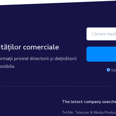
etăților comerciale
ormații privind directorii și deținătorii
onibile.
Se
The latest company searche
Tel.Me. Telecom & Media Produ