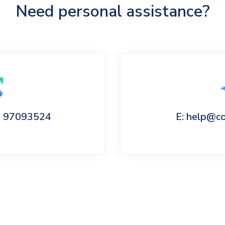
Need personal assistance?
60 97093524
E: help@c