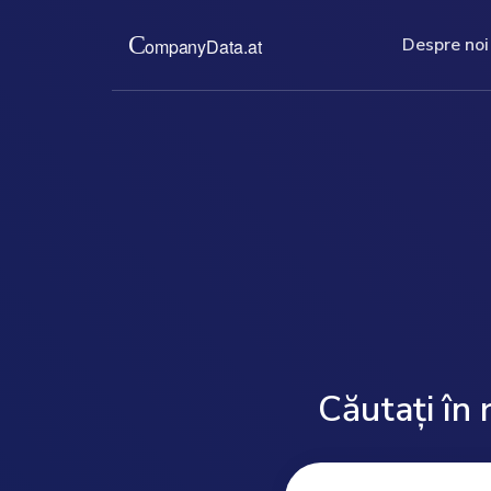
Despre noi
FA
Despre noi
Prețuri
Întreb
Vă punem la dispoziție extrase ori
Pentru un preț fix
listă 
registrul comerțului austriac, situa
complete și actuali
subiec
anuale și alte documente ale socie
baza de date a Re
Austria.
Austria.
read more ...
read more 
Căutați în 