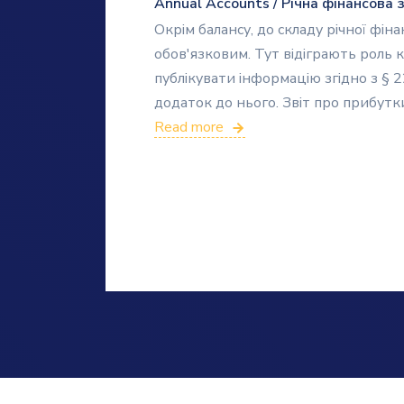
Annual Accounts / Річна фінансова з
Окрім балансу, до складу річної фін
обов'язковим. Тут відіграють роль к
публікувати інформацію згідно з § 
додаток до нього. Звіт про прибутк
Read more