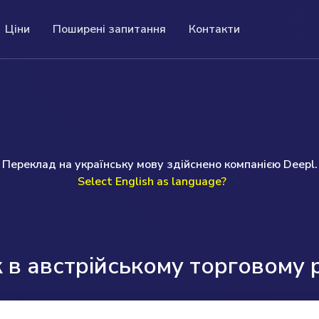
Ціни
Поширені запитання
Контакти
оширені запитання
Контакти
вки
ші поширені запитання (FAQ) містять
ціну ви отримаєте повну
If you have a question or prefer to speak to me
о реєстру.
релік запитань і відповідей на конкретну
цію про компанію. Це
personally, I will be happy to help you.
му.
домісткого пошуку та
Uwe Günther
read more ...
Переклад на українську мову здійснено компанією Deepl.
Monday to Friday 09.00am-17.00pm (GMT)
Select English as language?
">
T: +49 (0) 160 97093524
E: help@companydata.at
read more ...
в австрійському торговому 