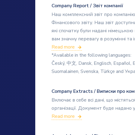
Company Report / Звіт компанії
Наш комплексний звіт про компанію
Фінансового звіту. Наш звіт доступн
які спочатку були надані німецькою
вам значну перевагу в розумінні та і
Read more
*Available in the following languages:
Český, 中文, Dansk, Englisch, Español, Ee
Suomalainen, Svenska, Türkçe and Укр
Company Extracts / Виписки про ко
Включає в себе всі дані, що містять
організації. Документ буде надано
Read more