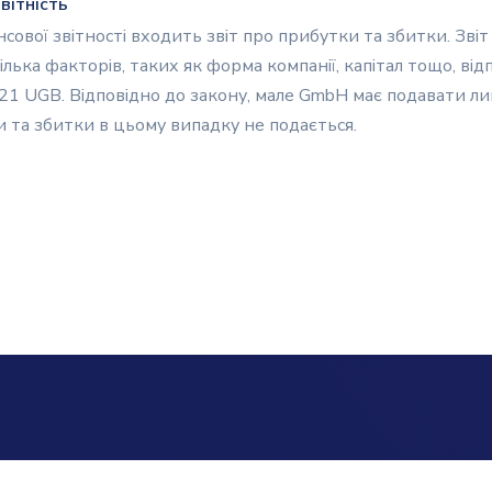
вітність
ансової звітності входить звіт про прибутки та збитки. Зв
ілька факторів, таких як форма компанії, капітал тощо, від
221 UGB. Відповідно до закону, мале GmbH має подавати л
и та збитки в цьому випадку не подається.