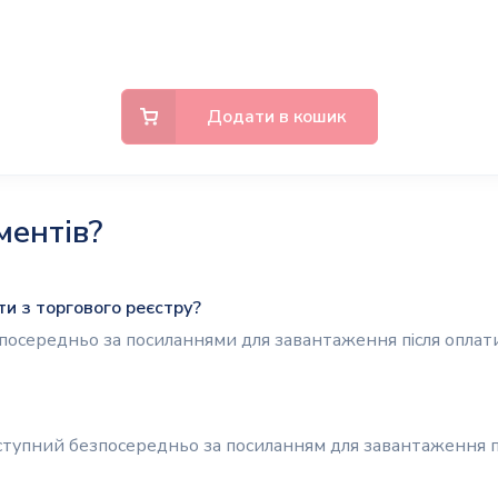
Додати в кошик
ентів?
ти з торгового реєстру?
осередньо за посиланнями для завантаження після оплати
ступний безпосередньо за посиланням для завантаження пі