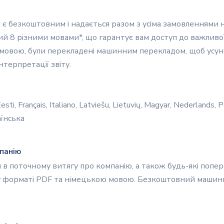
 є безкоштовним і надається разом з усіма замовленнями 
ий 8 різними мовами*, що гарантує вам доступ до важливої і
 мовою, були перекладені машинним перекладом, щоб усуну
нтерпретації звіту.
sti, Français, Italiano, Latviešu, Lietuvių, Magyar, Nederlands,
аїнська
мпанію
ся в поточному витягу про компанію, а також будь-які попер
 у форматі PDF та німецькою мовою. Безкоштовний машин