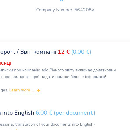
Company Number: 564208v
port / Звіт компанії
12 €
(0.00 €)
ІСЯЦІ
писки про компанію або Річного звіту включає додатковий
про компанію, щоб надати вам ще більше інформації!
ages.
Learn more ...
n into English
6.00 € (per document)
essional translation of your documents into English?