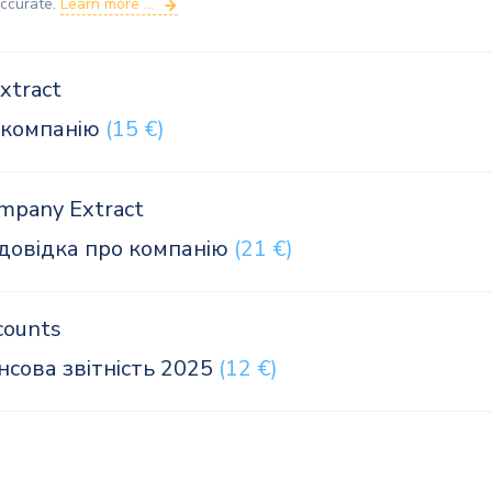
accurate.
Learn more ...
xtract
 компанію
(15 €)
ompany Extract
 довідка про компанію
(21 €)
counts
нсова звітність 2025
(12 €)