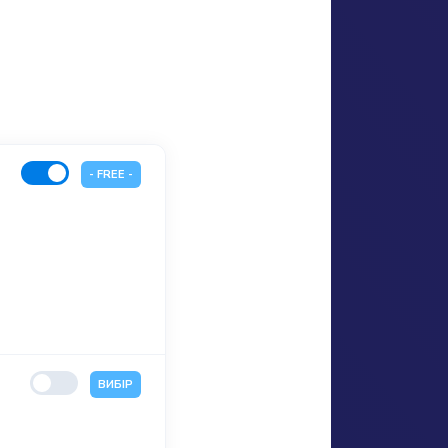
- FREE -
ВИБІР