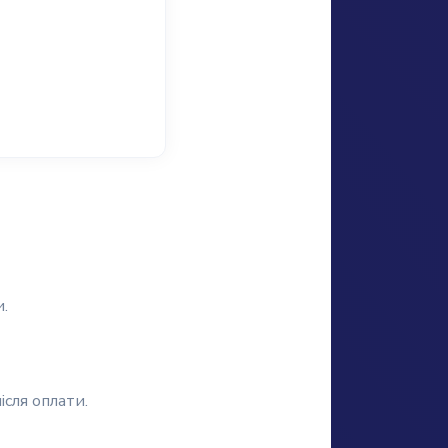
.
сля оплати.