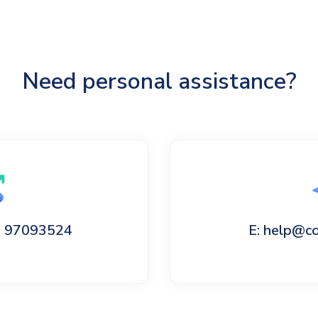
Need personal assistance?
60 97093524
E: help@c