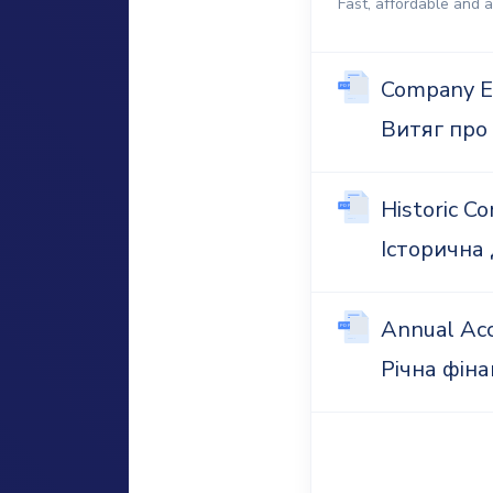
Fast, affordable and 
Company E
Витяг про
Historic C
Історична
Annual Ac
Річна фіна