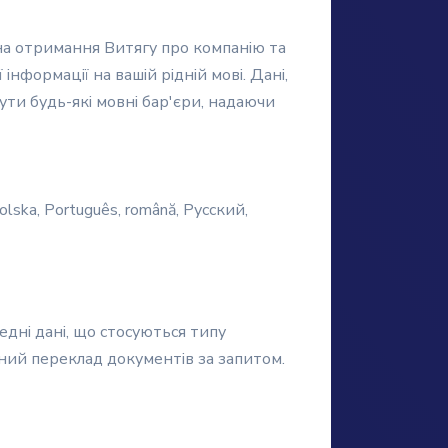
на отримання Витягу про компанію та
нформації на вашій рідній мові. Дані,
ти будь-які мовні бар'єри, надаючи
 Polska, Português, română, Русский,
едні дані, що стосуються типу
ний переклад документів за запитом.