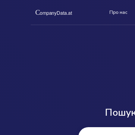
Про нас
Про нас
П
Ціни
Ми надаємо вам офіційні роздрукі
На
За низьку фіксовану 
компаній з австрійського торговог
пе
та актуальну інформа
Повні, актуальні, без бюрократії.
те
позбавляє вас від тру
складного членства.
read more ...
read more ...
Пошук 