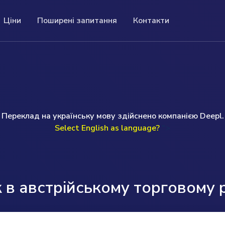
Ціни
Поширені запитання
Контакти
оширені запитання
Контакти
вки
ші поширені запитання (FAQ) містять
ціну ви отримаєте повну
If you have a question or prefer to speak to me
о реєстру.
релік запитань і відповідей на конкретну
цію про компанію. Це
personally, I will be happy to help you.
му.
домісткого пошуку та
Uwe Günther
read more ...
Переклад на українську мову здійснено компанією Deepl.
Monday to Friday 09.00am-17.00pm (GMT)
Select English as language?
">
T: +49 (0) 160 97093524
E: help@companydata.at
read more ...
в австрійському торговому 