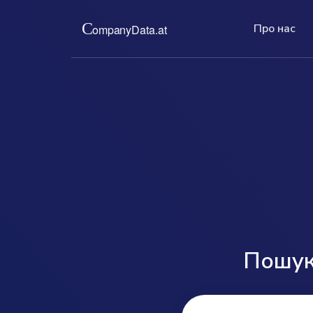
Про нас
Про нас
П
Ціни
Ми надаємо вам офіційні роздрукі
На
За низьку фіксовану 
компаній з австрійського торговог
пе
та актуальну інформа
Повні, актуальні, без бюрократії.
те
позбавляє вас від тру
складного членства.
read more ...
read more ...
Пошук 