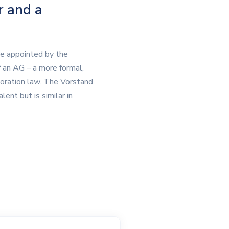
r and a
re appointed by the
an AG – a more formal,
poration law. The Vorstand
ent but is similar in