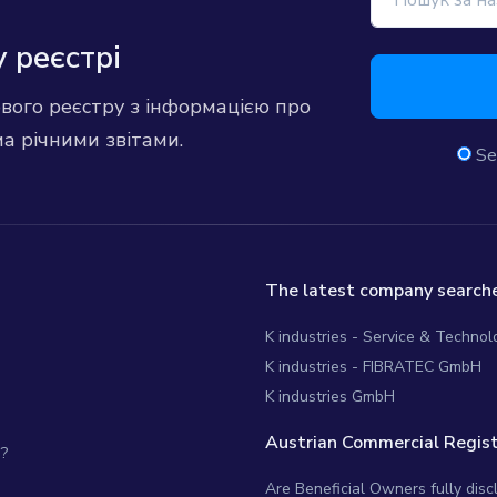
 реєстрі
ового реєстру з інформацією про
ма річними звітами.
Se
The latest company searche
K industries - Service & Techno
K industries - FIBRATEC GmbH
K industries GmbH
Austrian Commercial Regist
?
Are Beneficial Owners fully dis