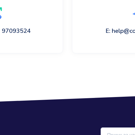
60 97093524
E: help@c