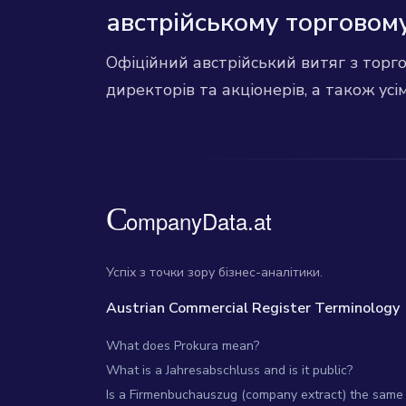
австрійському торговому
Офіційний австрійський витяг з торг
директорів та акціонерів, а також усі
Успіх з точки зору бізнес-аналітики.
Austrian Commercial Register Terminology
What does Prokura mean?
What is a Jahresabschluss and is it public?
Is a Firmenbuchauszug (company extract) the same 