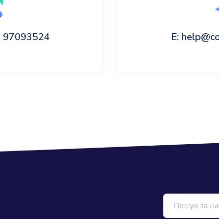
60 97093524
E: help@c