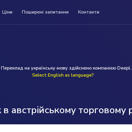
Ціни
Поширені запитання
Контакти
оширені запитання
Контакти
вки
ші поширені запитання (FAQ) містять
ціну ви отримаєте повну
If you have a question or prefer to speak to me
о реєстру.
релік запитань і відповідей на конкретну
цію про компанію. Це
personally, I will be happy to help you.
му.
домісткого пошуку та
Uwe Günther
read more ...
Переклад на українську мову здійснено компанією Deepl.
Monday to Friday 09.00am-17.00pm (GMT)
Select English as language?
">
T: +49 (0) 160 97093524
E: help@companydata.at
read more ...
в австрійському торговому 