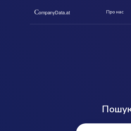
Про нас
Про нас
П
Ціни
Ми надаємо вам офіційні роздрукі
На
За низьку фіксовану 
компаній з австрійського торговог
пе
та актуальну інформа
Повні, актуальні, без бюрократії.
те
позбавляє вас від тру
складного членства.
read more ...
read more ...
Пошук 