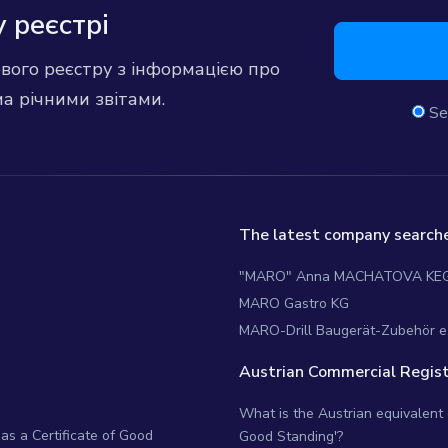
 реєстрі
ового реєстру з інформацією про
ма річними звітами.
Se
The latest company searche
"MARO" Anna MACHATOVA KE
MARO Gastro KG
MARO-Drill Baugerät-Zubehör e
Austrian Commercial Regist
What is the Austrian equivalent of
as a Certificate of Good
Good Standing'?