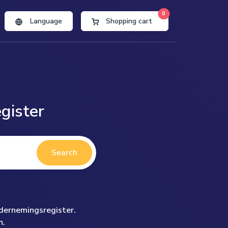
0
Language
Shopping cart
gister
Search
ndernemingsregister.
n.