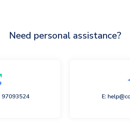
Need personal assistance?
60 97093524
E: help@c