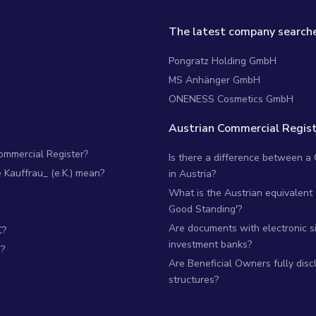
The latest company searche
Pongratz Holding GmbH
MS Anhänger GmbH
ONENESS Cosmetics GmbH
Austrian Commercial Regist
Commercial Register?
Is there a difference between a
Kauffrau_ (e.K.) mean?
in Austria?
What is the Austrian equivalent of
Good Standing'?
Are documents with electronic si
C?
investment banks?
?
Are Beneficial Owners fully dis
structures?