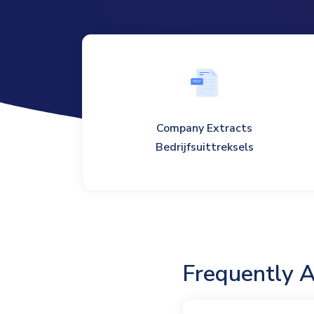
P
D
F
Company Extracts
Bedrijfsuittreksels
Frequently 