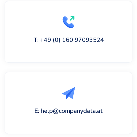
T: +49 (0) 160 97093524
E: help@companydata.at