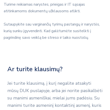
Turime reikiamas narystes, prieigas ir IT sąsajas
atitinkamoms dokumentų užklausoms atlikti.
Sutaupykite sau varginančių tyrimų pastangų ir narystės,
kurią sunku įgyvendinti. Kad galėtumėte susitelkti į
pagrindinę savo veiklą be streso ir laiko nuostolių.
Ar turite klausimų?
Jei turite klausimą, į kurį negalite atsakyti
mūsų DUK puslapyje, arba jei norite pasikalbėti
su manimi asmeniškai, mielai jums padėsiu. Su
manimi turite asmeninį kontaktinį asmenį, kuris