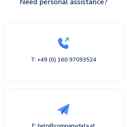
Need personal assistance?
T: +49 (0) 160 97093524
E: help@companydata.at